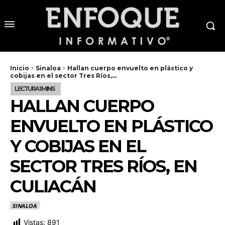
Inicio
Sinaloa
Hallan cuerpo envuelto en plástico y
cobijas en el sector Tres Ríos,...
HALLAN CUERPO
ENVUELTO EN PLÁSTICO
Y COBIJAS EN EL
SECTOR TRES RÍOS, EN
CULIACÁN
SINALOA
Vistas:
891