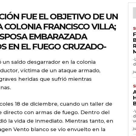
CIÓN FUE EL OBJETIVO DE UN
 COLONIA FRANCISCO VILLA;
S
ESPOSA EMBARAZADA
F
 EN EL FUEGO CRUZADO-
-
ó un saldo desgarrador en la colonia
d
nductor, víctima de un ataque armado,
j
 graves heridas que sufrió mientras
S
enas.
coles 18 de diciembre, cuando un taller de
-
e directo con armas de fuego. Dentro del
d
dió la vida de inmediato. Mientras tanto, en
v
j
agen Vento blanco se vio envuelto en la