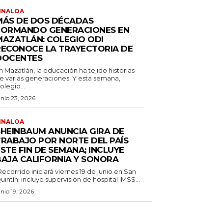
INALOA
MÁS DE DOS DÉCADAS
FORMANDO GENERACIONES EN
MAZATLÁN: COLEGIO ODI
RECONOCE LA TRAYECTORIA DE
DOCENTES
n Mazatlán, la educación ha tejido historias
e varias generaciones. Y esta semana,
olegio...
unio 23, 2026
INALOA
SHEINBAUM ANUNCIA GIRA DE
TRABAJO POR NORTE DEL PAÍS
STE FIN DE SEMANA; INCLUYE
BAJA CALIFORNIA Y SONORA
Recorrido iniciará viernes 19 de junio en San
uintín; incluye supervisión de hospital IMSS...
unio 19, 2026