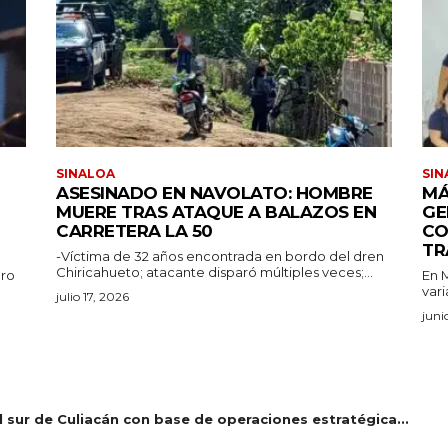
SINALOA
SIN
ASESINADO EN NAVOLATO: HOMBRE
MÁ
MUERE TRAS ATAQUE A BALAZOS EN
GE
CARRETERA LA 50
CO
TR
-Víctima de 32 años encontrada en bordo del dren
Chiricahueto; atacante disparó múltiples veces;...
aro
En M
vari
julio 17, 2026
juni