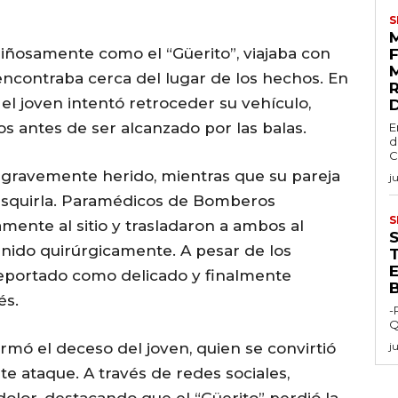
S
riñosamente como el “Güerito”, viajaba con
contraba cerca del lugar de los hechos. En
 el joven intentó retroceder su vehículo,
s antes de ser alcanzado por las balas.
E
d
C
 gravemente herido, mientras que su pareja
j
 esquirla. Paramédicos de Bomberos
S
mente al sitio y trasladaron a ambos al
venido quirúrgicamente. A pesar de los
E
reportado como delicado y finalmente
és.
-
Q
irmó el deceso del joven, quien se convirtió
j
e ataque. A través de redes sociales,