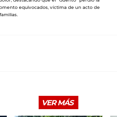
dolor, destacando que el “Güerito” perdió la
momento equivocados, víctima de un acto de
amilias.
VER MÁS