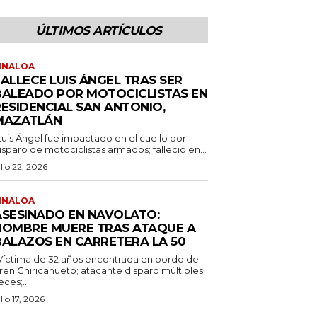
ÚLTIMOS ARTÍCULOS
INALOA
ALLECE LUIS ÁNGEL TRAS SER
BALEADO POR MOTOCICLISTAS EN
RESIDENCIAL SAN ANTONIO,
MAZATLÁN
Luis Ángel fue impactado en el cuello por
isparo de motociclistas armados; falleció en...
ulio 22, 2026
INALOA
ASESINADO EN NAVOLATO:
HOMBRE MUERE TRAS ATAQUE A
BALAZOS EN CARRETERA LA 50
Víctima de 32 años encontrada en bordo del
ren Chiricahueto; atacante disparó múltiples
eces;...
ulio 17, 2026