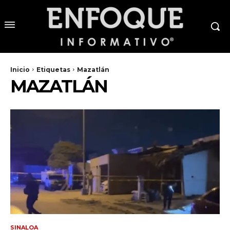
Inicio
Etiquetas
Mazatlán
MAZATLÁN
SINALOA