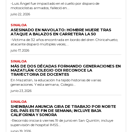
-Luis Ángel fue impactado en el cuello por disparo de
motociclistas armados; falleció en...
julio 22, 2026
SINALOA
ASESINADO EN NAVOLATO: HOMBRE MUERE TRAS
ATAQUE A BALAZOS EN CARRETERA LA 50
-Víctima de 32 años encontrada en bordo del dren Chiricahueto;
atacante disparó múltiples veces;...
julio 17, 2026
SINALOA
MÁS DE DOS DÉCADAS FORMANDO GENERACIONES EN
MAZATLÁN: COLEGIO ODI RECONOCE LA
TRAYECTORIA DE DOCENTES
En Mazatlán, la educación ha tejido historias de varias
generaciones. Y esta semana, Colegio...
junio 23, 2026
SINALOA
SHEINBAUM ANUNCIA GIRA DE TRABAJO POR NORTE
DEL PAÍS ESTE FIN DE SEMANA; INCLUYE BAJA
CALIFORNIA Y SONORA
-Recorrido iniciará viernes 19 de junio en San Quintín; incluye
supervisión de hospital IMSS...
junio 19, 2026