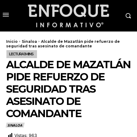
Inicio
Sinaloa
Alcalde de Mazatlán pide refuerzo de
seguridad tras asesinato de comandante
ALCALDE DE MAZATLÁN
PIDE REFUERZO DE
SEGURIDAD TRAS
ASESINATO DE
COMANDANTE
SINALOA
Vistas:
963