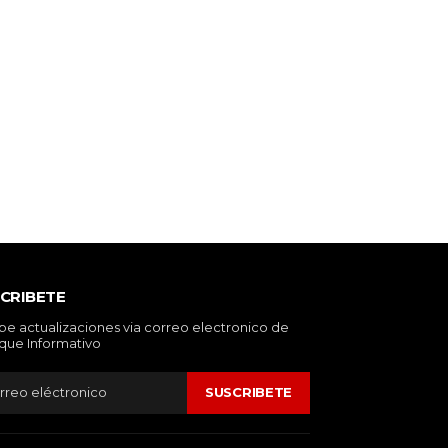
CRIBETE
be actualizaciones via correo electronico de
que Informativo
SUSCRIBETE