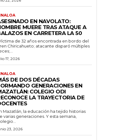
ulio 22, 2026
INALOA
ASESINADO EN NAVOLATO:
HOMBRE MUERE TRAS ATAQUE A
BALAZOS EN CARRETERA LA 50
Víctima de 32 años encontrada en bordo del
ren Chiricahueto; atacante disparó múltiples
eces;...
ulio 17, 2026
INALOA
MÁS DE DOS DÉCADAS
FORMANDO GENERACIONES EN
MAZATLÁN: COLEGIO ODI
RECONOCE LA TRAYECTORIA DE
DOCENTES
n Mazatlán, la educación ha tejido historias
e varias generaciones. Y esta semana,
olegio...
unio 23, 2026