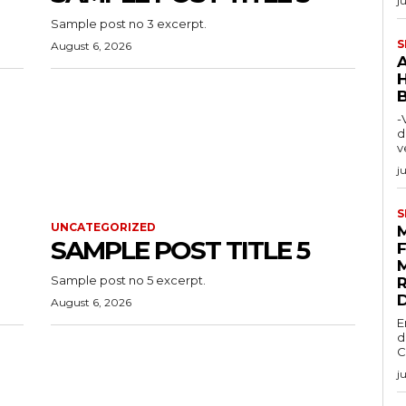
j
Sample post no 3 excerpt.
S
August 6, 2026
-
d
v
j
S
UNCATEGORIZED
SAMPLE POST TITLE 5
Sample post no 5 excerpt.
August 6, 2026
E
d
C
j