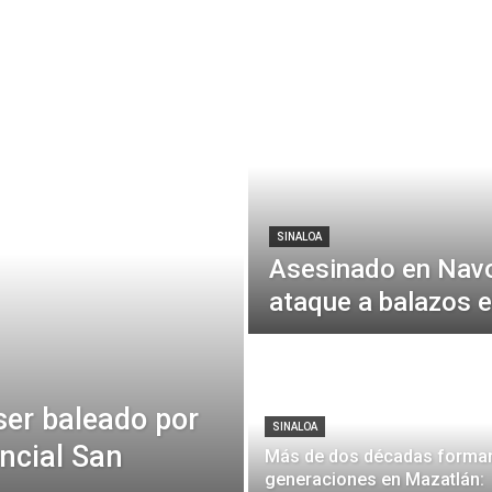
SINALOA
Asesinado en Navo
ataque a balazos e
ser baleado por
SINALOA
ncial San
Más de dos décadas forma
generaciones en Mazatlán: