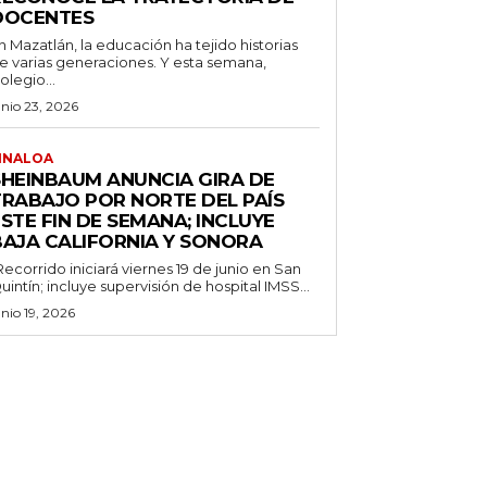
DOCENTES
n Mazatlán, la educación ha tejido historias
e varias generaciones. Y esta semana,
olegio...
unio 23, 2026
INALOA
SHEINBAUM ANUNCIA GIRA DE
TRABAJO POR NORTE DEL PAÍS
STE FIN DE SEMANA; INCLUYE
BAJA CALIFORNIA Y SONORA
Recorrido iniciará viernes 19 de junio en San
uintín; incluye supervisión de hospital IMSS...
unio 19, 2026