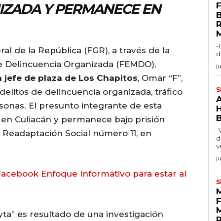
IZADA Y PERMANECE EN
F
-
ral de la República (FGR), a través de la
d
de Delincuencia Organizada (FEMDO),
j
a jefe de plaza de Los Chapitos
, Omar “F”,
S
 delitos de delincuencia organizada, tráfico
rsonas. El presunto integrante de esta
 en Culiacán y permanece bajo prisión
-
 Readaptación Social número 11, en
d
v
j
acebook Enfoque Informativo para estar al
S
ta” es resultado de una investigación