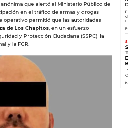
 anónima que alertó al Ministerio Público de
cipación en el tráfico de armas y drogas
E
d
e operativo permitió que las autoridades
C
aza de Los Chapitos
, en un esfuerzo
j
guridad y Protección Ciudadana (SSPC), la
S
al y la FGR.
E
-
Q
j