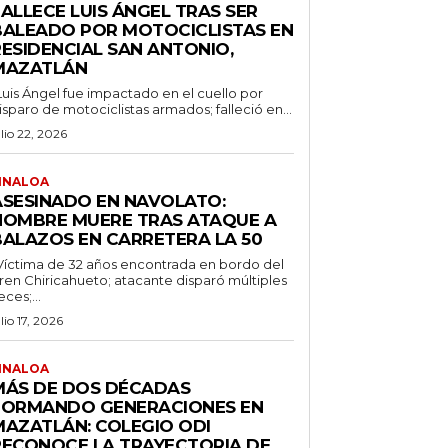
ALLECE LUIS ÁNGEL TRAS SER
BALEADO POR MOTOCICLISTAS EN
RESIDENCIAL SAN ANTONIO,
MAZATLÁN
Luis Ángel fue impactado en el cuello por
isparo de motociclistas armados; falleció en...
ulio 22, 2026
INALOA
ASESINADO EN NAVOLATO:
HOMBRE MUERE TRAS ATAQUE A
BALAZOS EN CARRETERA LA 50
Víctima de 32 años encontrada en bordo del
ren Chiricahueto; atacante disparó múltiples
eces;...
ulio 17, 2026
INALOA
MÁS DE DOS DÉCADAS
FORMANDO GENERACIONES EN
MAZATLÁN: COLEGIO ODI
RECONOCE LA TRAYECTORIA DE