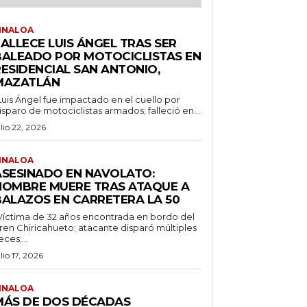
INALOA
ALLECE LUIS ÁNGEL TRAS SER
BALEADO POR MOTOCICLISTAS EN
RESIDENCIAL SAN ANTONIO,
MAZATLÁN
Luis Ángel fue impactado en el cuello por
isparo de motociclistas armados; falleció en...
ulio 22, 2026
INALOA
ASESINADO EN NAVOLATO:
HOMBRE MUERE TRAS ATAQUE A
BALAZOS EN CARRETERA LA 50
Víctima de 32 años encontrada en bordo del
ren Chiricahueto; atacante disparó múltiples
eces;...
ulio 17, 2026
INALOA
MÁS DE DOS DÉCADAS