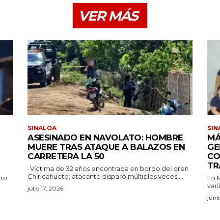
VER MÁS
SINALOA
SIN
ASESINADO EN NAVOLATO: HOMBRE
MÁ
MUERE TRAS ATAQUE A BALAZOS EN
GE
CARRETERA LA 50
CO
TR
-Víctima de 32 años encontrada en bordo del dren
Chiricahueto; atacante disparó múltiples veces;...
aro
En M
vari
julio 17, 2026
juni