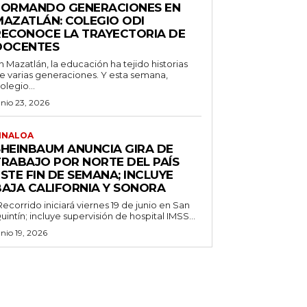
FORMANDO GENERACIONES EN
MAZATLÁN: COLEGIO ODI
RECONOCE LA TRAYECTORIA DE
DOCENTES
n Mazatlán, la educación ha tejido historias
e varias generaciones. Y esta semana,
olegio...
unio 23, 2026
INALOA
SHEINBAUM ANUNCIA GIRA DE
TRABAJO POR NORTE DEL PAÍS
STE FIN DE SEMANA; INCLUYE
BAJA CALIFORNIA Y SONORA
Recorrido iniciará viernes 19 de junio en San
uintín; incluye supervisión de hospital IMSS...
unio 19, 2026