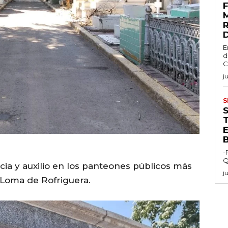
E
d
C
j
S
E
-
Q
ncia y auxilio en los panteones públicos más
j
y Loma de Rofriguera.