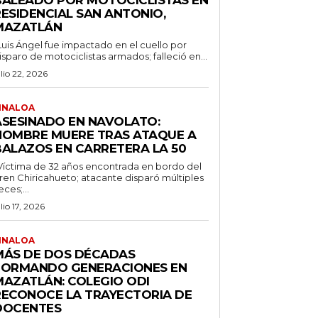
BALEADO POR MOTOCICLISTAS EN
RESIDENCIAL SAN ANTONIO,
MAZATLÁN
Luis Ángel fue impactado en el cuello por
isparo de motociclistas armados; falleció en...
ulio 22, 2026
INALOA
ASESINADO EN NAVOLATO:
HOMBRE MUERE TRAS ATAQUE A
BALAZOS EN CARRETERA LA 50
Víctima de 32 años encontrada en bordo del
ren Chiricahueto; atacante disparó múltiples
eces;...
ulio 17, 2026
INALOA
MÁS DE DOS DÉCADAS
FORMANDO GENERACIONES EN
MAZATLÁN: COLEGIO ODI
RECONOCE LA TRAYECTORIA DE
DOCENTES