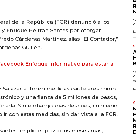
-
neral de la República (FGR) denunció a los
d
 y Enrique Beltrán Santes por otorgar
j
redo Cárdenas Martínez, alias “El Contador,”
S
árdenas Guillén.
acebook Enfoque Informativo para estar al
-
d
v
z Salazar autorizó medidas cautelares como
j
ctrónico y una fianza de 5 millones de pesos,
S
ificada. Sin embargo, días después, concedió
r con estas medidas, sin dar vista a la FGR.
n Santes amplió el plazo dos meses más,