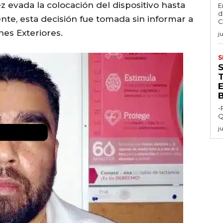
evada la colocación del dispositivo hasta
E
d
te, esta decisión fue tomada sin informar a
C
nes Exteriores.
j
S
E
-
Q
j