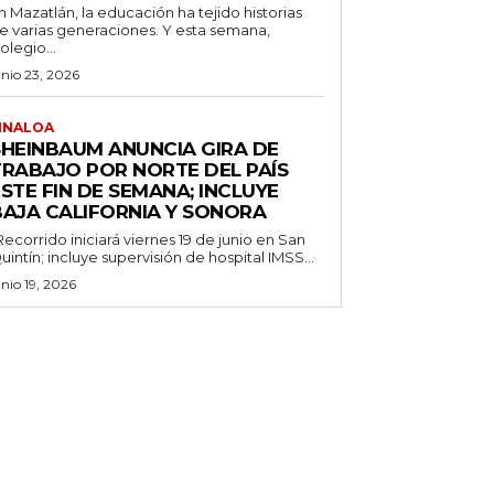
n Mazatlán, la educación ha tejido historias
e varias generaciones. Y esta semana,
olegio...
unio 23, 2026
INALOA
SHEINBAUM ANUNCIA GIRA DE
TRABAJO POR NORTE DEL PAÍS
STE FIN DE SEMANA; INCLUYE
BAJA CALIFORNIA Y SONORA
Recorrido iniciará viernes 19 de junio en San
uintín; incluye supervisión de hospital IMSS...
unio 19, 2026