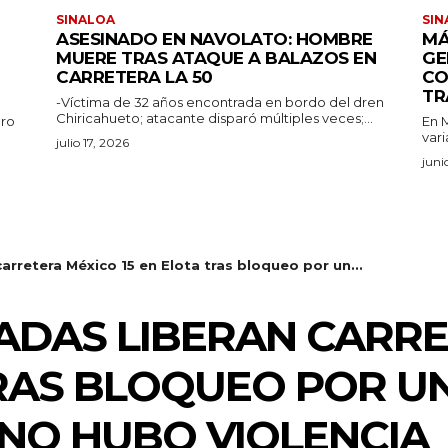
SINALOA
SIN
ASESINADO EN NAVOLATO: HOMBRE
MÁ
MUERE TRAS ATAQUE A BALAZOS EN
GE
CARRETERA LA 50
CO
TR
-Víctima de 32 años encontrada en bordo del dren
Chiricahueto; atacante disparó múltiples veces;...
aro
En M
vari
julio 17, 2026
juni