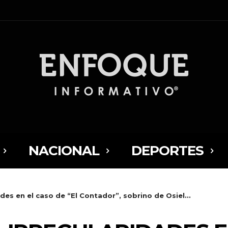
NACIONAL
DEPORTES
des en el caso de “El Contador”, sobrino de Osiel...