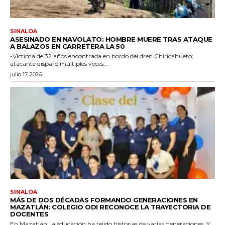
SINALOA
ASESINADO EN NAVOLATO: HOMBRE MUERE TRAS ATAQUE
A BALAZOS EN CARRETERA LA 50
-Víctima de 32 años encontrada en bordo del dren Chiricahueto;
atacante disparó múltiples veces;...
julio 17, 2026
SINALOA
MÁS DE DOS DÉCADAS FORMANDO GENERACIONES EN
MAZATLÁN: COLEGIO ODI RECONOCE LA TRAYECTORIA DE
DOCENTES
En Mazatlán, la educación ha tejido historias de varias generaciones. Y