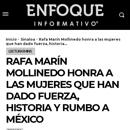
Inicio
Sinaloa
Rafa Marín Mollinedo honra a las mujeres
que han dado fuerza, historia...
RAFA MARÍN
MOLLINEDO HONRA A
LAS MUJERES QUE HAN
DADO FUERZA,
HISTORIA Y RUMBO A
MÉXICO