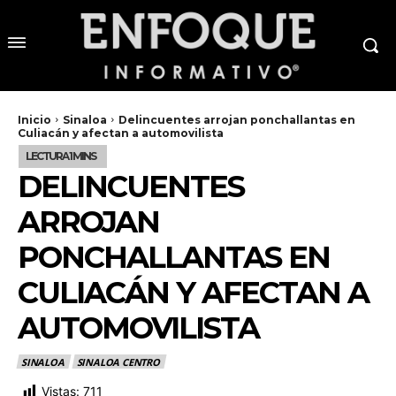
Inicio
Sinaloa
Delincuentes arrojan ponchallantas en
Culiacán y afectan a automovilista
DELINCUENTES
ARROJAN
PONCHALLANTAS EN
CULIACÁN Y AFECTAN A
AUTOMOVILISTA
SINALOA
SINALOA CENTRO
Vistas:
711