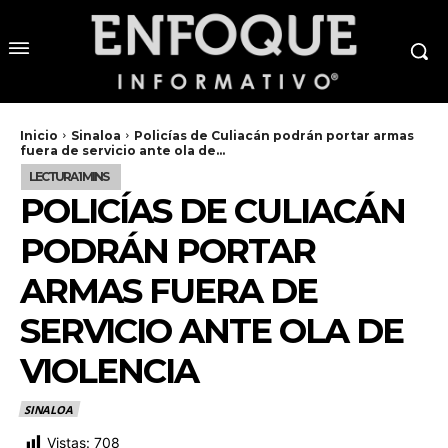
Inicio
Sinaloa
Policías de Culiacán podrán portar armas
fuera de servicio ante ola de...
POLICÍAS DE CULIACÁN
PODRÁN PORTAR
ARMAS FUERA DE
SERVICIO ANTE OLA DE
VIOLENCIA
SINALOA
Vistas:
708