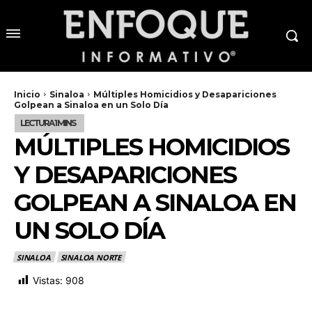
Inicio
Sinaloa
Múltiples Homicidios y Desapariciones
Golpean a Sinaloa en un Solo Día
MÚLTIPLES HOMICIDIOS
Y DESAPARICIONES
GOLPEAN A SINALOA EN
UN SOLO DÍA
SINALOA
SINALOA NORTE
Vistas:
908