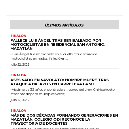
ÚLTIMOS ARTÍCULOS
SINALOA
FALLECE LUIS ÁNGEL TRAS SER BALEADO POR
MOTOCICLISTAS EN RESIDENCIAL SAN ANTONIO,
MAZATLÁN
-Luis Ángel fue impactado en el cuello por disparo de
motociclistas armados; falleció en...
julio 22, 2026
SINALOA
ASESINADO EN NAVOLATO: HOMBRE MUERE TRAS
ATAQUE A BALAZOS EN CARRETERA LA 50
-Víctima de 32 años encontrada en bordo del dren Chiricahueto;
atacante disparó múltiples veces;...
julio 17, 2026
SINALOA
MÁS DE DOS DÉCADAS FORMANDO GENERACIONES EN
MAZATLÁN: COLEGIO ODI RECONOCE LA
TRAYECTORIA DE DOCENTES
En Mazatlán, la educación ha tejido historias de varias