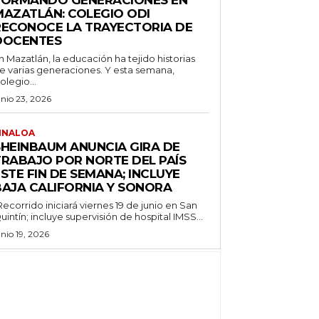
FORMANDO GENERACIONES EN
MAZATLÁN: COLEGIO ODI
RECONOCE LA TRAYECTORIA DE
DOCENTES
n Mazatlán, la educación ha tejido historias
e varias generaciones. Y esta semana,
olegio...
unio 23, 2026
INALOA
SHEINBAUM ANUNCIA GIRA DE
TRABAJO POR NORTE DEL PAÍS
STE FIN DE SEMANA; INCLUYE
BAJA CALIFORNIA Y SONORA
Recorrido iniciará viernes 19 de junio en San
uintín; incluye supervisión de hospital IMSS...
unio 19, 2026