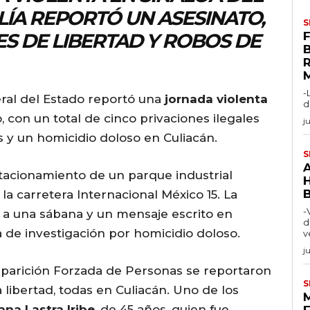
ALÍA REPORTÓ UN ASESINATO,
S
ES DE LIBERTAD Y ROBOS DE
F
-
eral del Estado reportó una
jornada violenta
d
 con un total de cinco privaciones ilegales
j
os y un homicidio doloso en Culiacán.
S
stacionamiento de un parque industrial
a carretera Internacional México 15. La
-
to a una sábana y un mensaje escrito en
d
a de investigación por homicidio doloso.
v
j
saparición Forzada de Personas se reportaron
S
 libertad, todas en Culiacán. Uno de los
iana Lastra Iribe
, de 45 años, quien fue