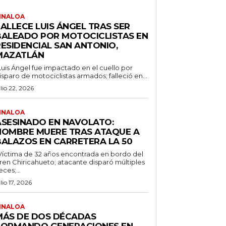
INALOA
ALLECE LUIS ÁNGEL TRAS SER
BALEADO POR MOTOCICLISTAS EN
RESIDENCIAL SAN ANTONIO,
MAZATLÁN
Luis Ángel fue impactado en el cuello por
isparo de motociclistas armados; falleció en...
ulio 22, 2026
INALOA
ASESINADO EN NAVOLATO:
HOMBRE MUERE TRAS ATAQUE A
BALAZOS EN CARRETERA LA 50
Víctima de 32 años encontrada en bordo del
ren Chiricahueto; atacante disparó múltiples
eces;...
ulio 17, 2026
INALOA
MÁS DE DOS DÉCADAS