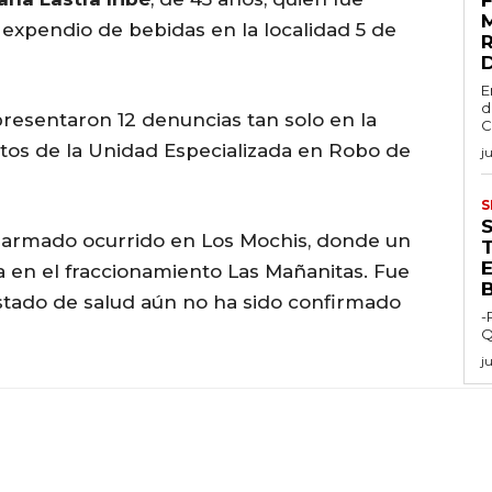
xpendio de bebidas en la localidad 5 de
E
d
presentaron 12 denuncias tan solo en la
C
atos de la Unidad Especializada en Robo de
j
S
 armado ocurrido en Los Mochis, donde un
E
sa en el fraccionamiento Las Mañanitas. Fue
estado de salud aún no ha sido confirmado
-
Q
j