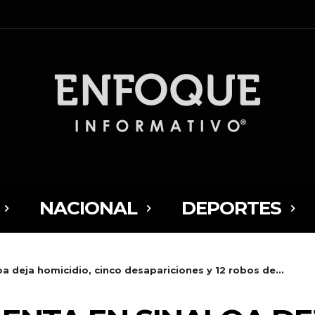
NACIONAL
DEPORTES
a deja homicidio, cinco desapariciones y 12 robos de...