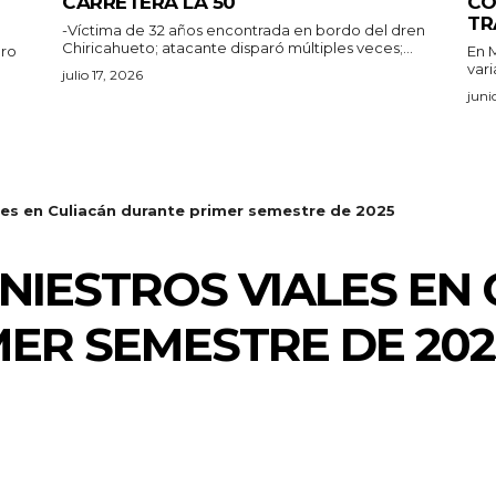
CARRETERA LA 50
CO
TR
-Víctima de 32 años encontrada en bordo del dren
Chiricahueto; atacante disparó múltiples veces;...
aro
En M
vari
julio 17, 2026
juni