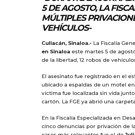
5 DE AGOSTO, LA FISC
MÚLTIPLES PRIVACION
VEHÍCULOS-
Culiacán, Sinaloa.-
La Fiscalía Gen
en Sinaloa
este martes 5 de agosto,
de la libertad, 12 robos de vehícul
El asesinato fue registrado en el e
ubicado a espaldas de un motel en l
víctima fue localizada sin vida jun
cartón. La FGE ya abrió una carpet
En la Fiscalía Especializada en De
cinco denuncias por privación de la
casos más relevantes fue el de
Jul