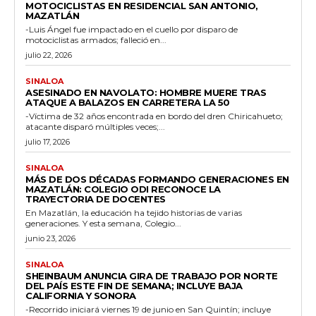
MOTOCICLISTAS EN RESIDENCIAL SAN ANTONIO,
MAZATLÁN
-Luis Ángel fue impactado en el cuello por disparo de
motociclistas armados; falleció en...
julio 22, 2026
SINALOA
ASESINADO EN NAVOLATO: HOMBRE MUERE TRAS
ATAQUE A BALAZOS EN CARRETERA LA 50
-Víctima de 32 años encontrada en bordo del dren Chiricahueto;
atacante disparó múltiples veces;...
julio 17, 2026
SINALOA
MÁS DE DOS DÉCADAS FORMANDO GENERACIONES EN
MAZATLÁN: COLEGIO ODI RECONOCE LA
TRAYECTORIA DE DOCENTES
En Mazatlán, la educación ha tejido historias de varias
generaciones. Y esta semana, Colegio...
junio 23, 2026
SINALOA
SHEINBAUM ANUNCIA GIRA DE TRABAJO POR NORTE
DEL PAÍS ESTE FIN DE SEMANA; INCLUYE BAJA
CALIFORNIA Y SONORA
-Recorrido iniciará viernes 19 de junio en San Quintín; incluye