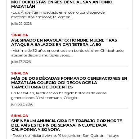
MOTOCICLISTAS EN RESIDENCIAL SAN ANTONIO,
MAZATLÁN
-Luis Ángel fue impactado en el cuello por disparo de
motociclistas armados; falleció en...
julio 22, 2026
SINALOA
ASESINADO EN NAVOLATO: HOMBRE MUERE TRAS
ATAQUE A BALAZOS EN CARRETERA LA 50
-Víctima de 32 años encontrada en bordo del dren Chiricahueto;
atacante disparó múltiples veces;...
julio 17, 2026
SINALOA
MÁS DE DOS DÉCADAS FORMANDO GENERACIONES EN
MAZATLÁN: COLEGIO ODI RECONOCE LA
TRAYECTORIA DE DOCENTES
En Mazatlán, la educación ha tejido historias de varias
generaciones. Y esta semana, Colegio...
junio 23, 2026
SINALOA
SHEINBAUM ANUNCIA GIRA DE TRABAJO POR NORTE
DEL PAÍS ESTE FIN DE SEMANA; INCLUYE BAJA
CALIFORNIA Y SONORA
-Recorrido iniciará viernes 19 de junio en San Quintín; incluye