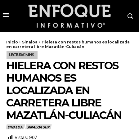
Inicio
Sinaloa
Hielera con restos humanos es localizada
en carretera libre Mazatlán-Culiacán
HIELERA CON RESTOS
HUMANOS ES
LOCALIZADA EN
CARRETERA LIBRE
MAZATLÁN-CULIACÁN
SINALOA
SINALOA SUR
Vistas:
907