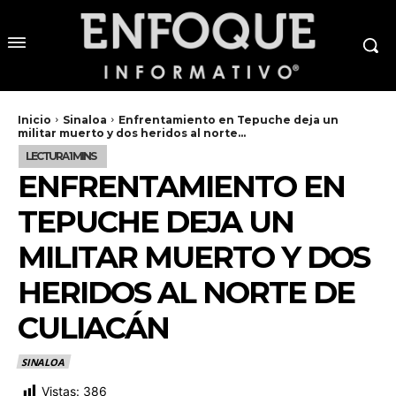
Inicio
Sinaloa
Enfrentamiento en Tepuche deja un
militar muerto y dos heridos al norte...
ENFRENTAMIENTO EN
TEPUCHE DEJA UN
MILITAR MUERTO Y DOS
HERIDOS AL NORTE DE
CULIACÁN
SINALOA
Vistas:
386