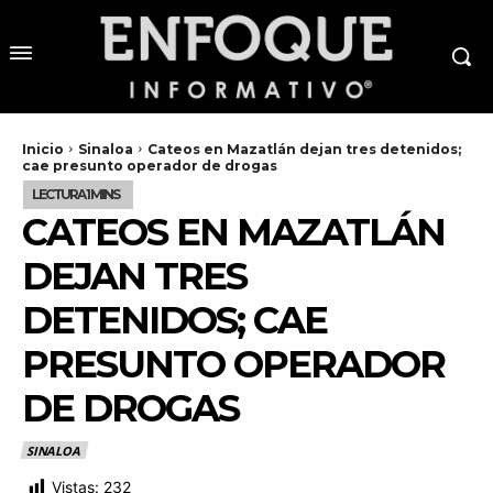
Inicio
Sinaloa
Cateos en Mazatlán dejan tres detenidos;
cae presunto operador de drogas
CATEOS EN MAZATLÁN
DEJAN TRES
DETENIDOS; CAE
PRESUNTO OPERADOR
DE DROGAS
SINALOA
Vistas:
232