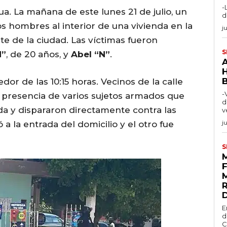
-
ua. La mañana de este lunes 21 de julio, un
d
s hombres al interior de una vivienda en la
j
nte de la ciudad. Las víctimas fueron
S
N”
, de 20 años, y
Abel “N”
.
edor de las 10:15 horas. Vecinos de la calle
-
a presencia de varios sujetos armados que
d
nda y dispararon directamente contra las
v
j
a la entrada del domicilio y el otro fue
S
E
d
C