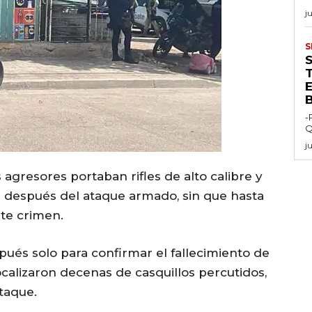
j
S
E
-
Q
j
 agresores portaban rifles de alto calibre y
 después del ataque armado, sin que hasta
te crimen.
ués solo para confirmar el fallecimiento de
calizaron decenas de casquillos percutidos,
ataque.