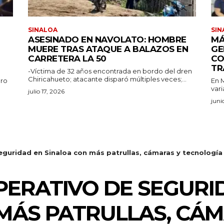
SINALOA
SIN
ASESINADO EN NAVOLATO: HOMBRE
MÁ
MUERE TRAS ATAQUE A BALAZOS EN
GE
CARRETERA LA 50
CO
TR
-Víctima de 32 años encontrada en bordo del dren
Chiricahueto; atacante disparó múltiples veces;...
aro
En M
vari
julio 17, 2026
juni