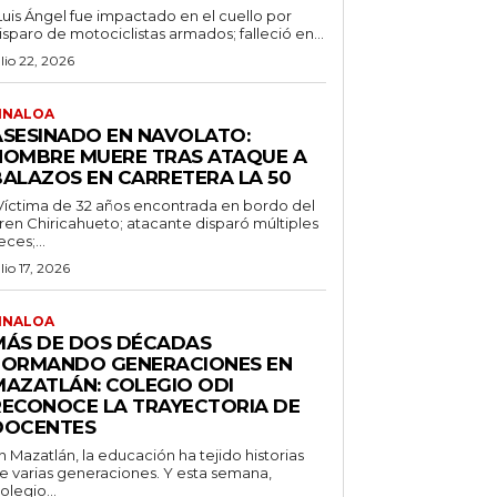
Luis Ángel fue impactado en el cuello por
isparo de motociclistas armados; falleció en...
ulio 22, 2026
INALOA
ASESINADO EN NAVOLATO:
HOMBRE MUERE TRAS ATAQUE A
BALAZOS EN CARRETERA LA 50
Víctima de 32 años encontrada en bordo del
ren Chiricahueto; atacante disparó múltiples
eces;...
ulio 17, 2026
INALOA
MÁS DE DOS DÉCADAS
FORMANDO GENERACIONES EN
MAZATLÁN: COLEGIO ODI
RECONOCE LA TRAYECTORIA DE
DOCENTES
n Mazatlán, la educación ha tejido historias
e varias generaciones. Y esta semana,
olegio...