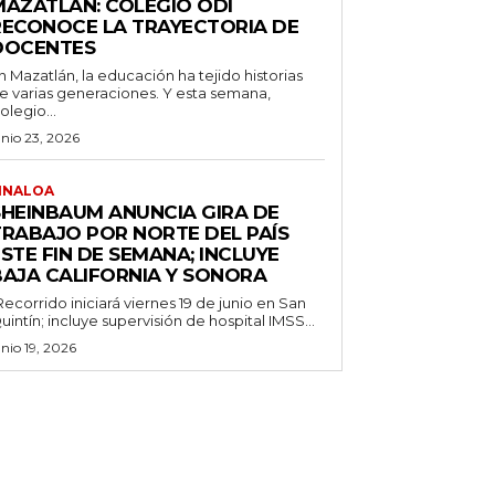
MAZATLÁN: COLEGIO ODI
RECONOCE LA TRAYECTORIA DE
DOCENTES
n Mazatlán, la educación ha tejido historias
e varias generaciones. Y esta semana,
olegio...
unio 23, 2026
INALOA
SHEINBAUM ANUNCIA GIRA DE
TRABAJO POR NORTE DEL PAÍS
STE FIN DE SEMANA; INCLUYE
BAJA CALIFORNIA Y SONORA
Recorrido iniciará viernes 19 de junio en San
uintín; incluye supervisión de hospital IMSS...
unio 19, 2026