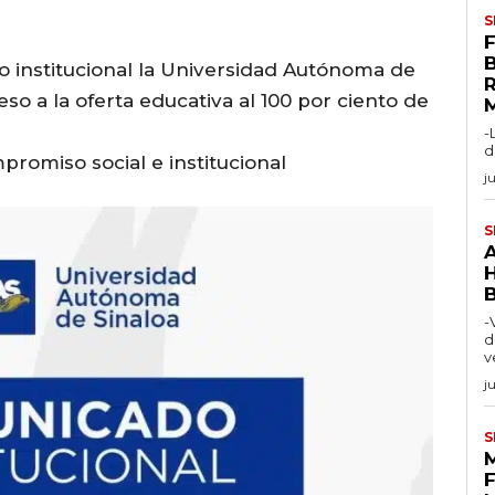
S
F
o institucional la Universidad Autónoma de
eso a la oferta educativa al 100 por ciento de
-
d
romiso social e institucional
j
S
-
d
v
j
S