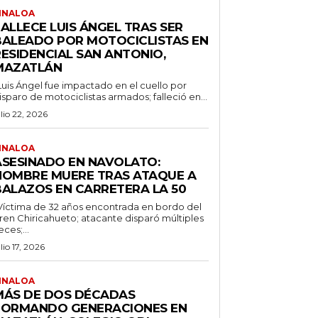
INALOA
ALLECE LUIS ÁNGEL TRAS SER
BALEADO POR MOTOCICLISTAS EN
RESIDENCIAL SAN ANTONIO,
MAZATLÁN
Luis Ángel fue impactado en el cuello por
isparo de motociclistas armados; falleció en...
ulio 22, 2026
INALOA
ASESINADO EN NAVOLATO:
HOMBRE MUERE TRAS ATAQUE A
BALAZOS EN CARRETERA LA 50
Víctima de 32 años encontrada en bordo del
ren Chiricahueto; atacante disparó múltiples
eces;...
ulio 17, 2026
INALOA
MÁS DE DOS DÉCADAS
FORMANDO GENERACIONES EN