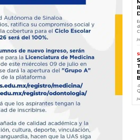
E
d
C
j
S
E
-
Q
j