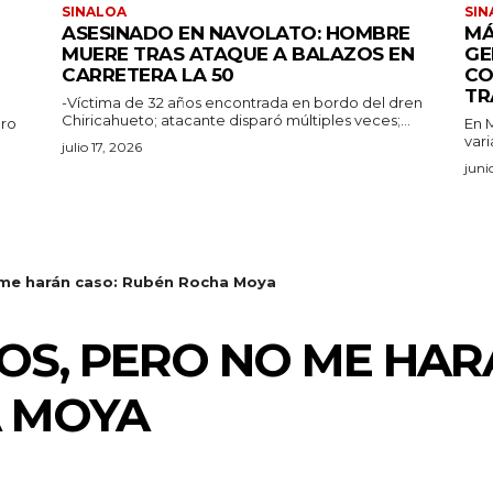
SINALOA
SIN
ASESINADO EN NAVOLATO: HOMBRE
MÁ
MUERE TRAS ATAQUE A BALAZOS EN
GE
CARRETERA LA 50
CO
TR
-Víctima de 32 años encontrada en bordo del dren
Chiricahueto; atacante disparó múltiples veces;...
aro
En M
vari
julio 17, 2026
juni