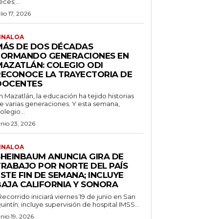
eces;...
ulio 17, 2026
INALOA
MÁS DE DOS DÉCADAS
FORMANDO GENERACIONES EN
MAZATLÁN: COLEGIO ODI
RECONOCE LA TRAYECTORIA DE
DOCENTES
n Mazatlán, la educación ha tejido historias
e varias generaciones. Y esta semana,
olegio...
unio 23, 2026
INALOA
SHEINBAUM ANUNCIA GIRA DE
TRABAJO POR NORTE DEL PAÍS
STE FIN DE SEMANA; INCLUYE
BAJA CALIFORNIA Y SONORA
Recorrido iniciará viernes 19 de junio en San
uintín; incluye supervisión de hospital IMSS...
unio 19, 2026