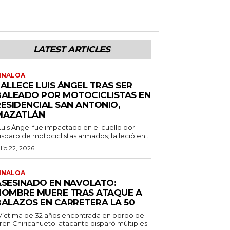
LATEST ARTICLES
INALOA
ALLECE LUIS ÁNGEL TRAS SER
BALEADO POR MOTOCICLISTAS EN
RESIDENCIAL SAN ANTONIO,
MAZATLÁN
Luis Ángel fue impactado en el cuello por
isparo de motociclistas armados; falleció en...
ulio 22, 2026
INALOA
ASESINADO EN NAVOLATO:
HOMBRE MUERE TRAS ATAQUE A
BALAZOS EN CARRETERA LA 50
Víctima de 32 años encontrada en bordo del
ren Chiricahueto; atacante disparó múltiples