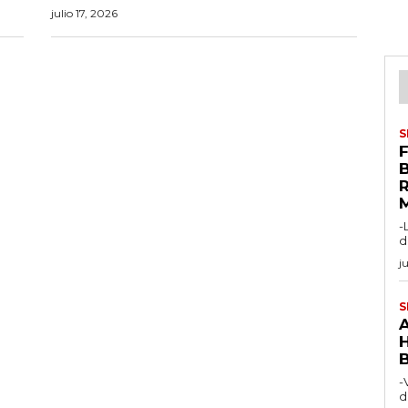
julio 17, 2026
S
F
-
d
j
S
-
d