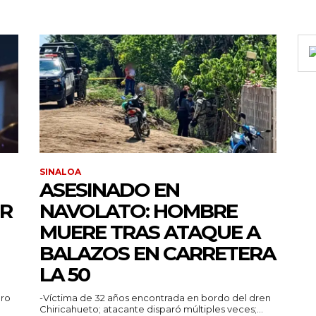
SINALOA
ASESINADO EN
OR
NAVOLATO: HOMBRE
MUERE TRAS ATAQUE A
BALAZOS EN CARRETERA
LA 50
aro
-Víctima de 32 años encontrada en bordo del dren
Chiricahueto; atacante disparó múltiples veces;...