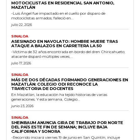
MOTOCICLISTAS EN RESIDENCIAL SAN ANTONIO,
MAZATLÁN
-Luis Ángel fue impactado en el cuello por disparo de
motociclistas armados; falleció en...
julio 22, 2026
SINALOA
ASESINADO EN NAVOLATO: HOMBRE MUERE TRAS
ATAQUE A BALAZOS EN CARRETERA LA 50
-Víctima de 32 años encontrada en bordo del dren Chiricahueto;
atacante disparó múltiples veces;...
julio 17, 2026
SINALOA
MÁS DE DOS DÉCADAS FORMANDO GENERACIONES EN
MAZATLÁN: COLEGIO ODI RECONOCE LA
TRAYECTORIA DE DOCENTES
En Mazatlán, la educación ha tejido historias de varias
generaciones. Y esta semana, Colegio...
junio 23, 2026
SINALOA
SHEINBAUM ANUNCIA GIRA DE TRABAJO POR NORTE
DEL PAÍS ESTE FIN DE SEMANA; INCLUYE BAJA
CALIFORNIA Y SONORA
-Recorrido iniciará viernes 19 de junio en San Quintín; incluye