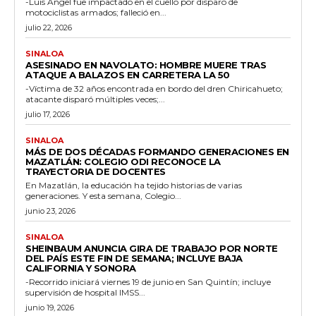
-Luis Ángel fue impactado en el cuello por disparo de
motociclistas armados; falleció en...
julio 22, 2026
SINALOA
ASESINADO EN NAVOLATO: HOMBRE MUERE TRAS
ATAQUE A BALAZOS EN CARRETERA LA 50
-Víctima de 32 años encontrada en bordo del dren Chiricahueto;
atacante disparó múltiples veces;...
julio 17, 2026
SINALOA
MÁS DE DOS DÉCADAS FORMANDO GENERACIONES EN
MAZATLÁN: COLEGIO ODI RECONOCE LA
TRAYECTORIA DE DOCENTES
En Mazatlán, la educación ha tejido historias de varias
generaciones. Y esta semana, Colegio...
junio 23, 2026
SINALOA
SHEINBAUM ANUNCIA GIRA DE TRABAJO POR NORTE
DEL PAÍS ESTE FIN DE SEMANA; INCLUYE BAJA
CALIFORNIA Y SONORA
-Recorrido iniciará viernes 19 de junio en San Quintín; incluye
supervisión de hospital IMSS...
junio 19, 2026